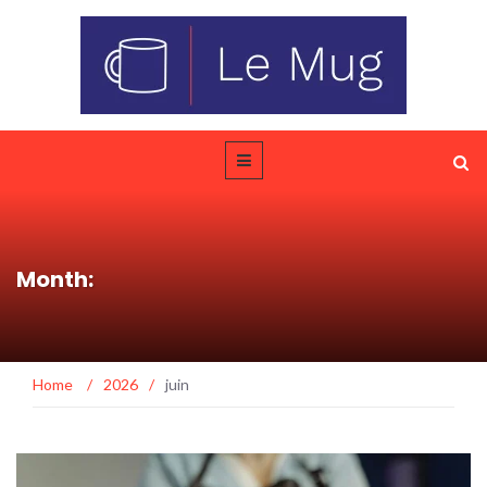
Month:
Home
/
2026
/
juin