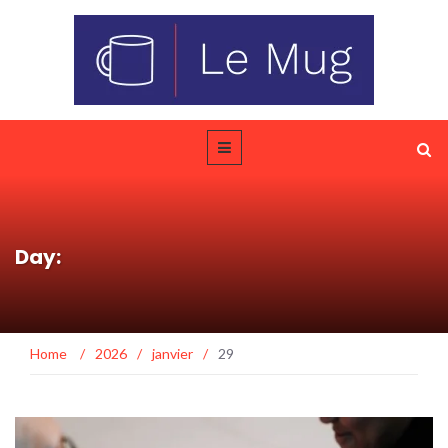
Day:
Home
/
2026
/
janvier
/
29