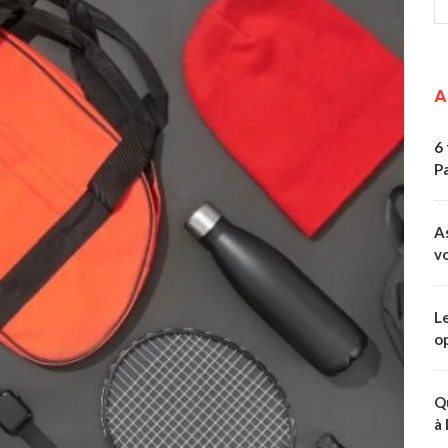
A
6 
Pa
A
v
L
o
Q
à 