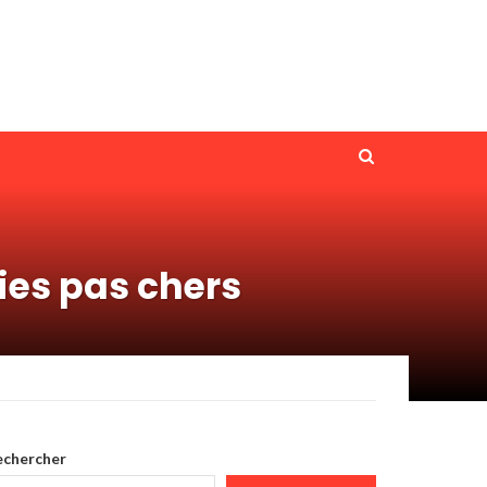
dies pas chers
echercher