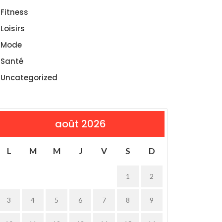
Fitness
Loisirs
Mode
Santé
Uncategorized
août 2026
L
M
M
J
V
S
D
1
2
3
4
5
6
7
8
9