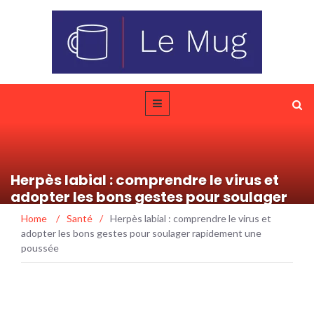
Herpès labial : comprendre le virus et
adopter les bons gestes pour soulager
rapidement une poussée
Home
/
Santé
/
Herpès labial : comprendre le virus et
adopter les bons gestes pour soulager rapidement une
poussée