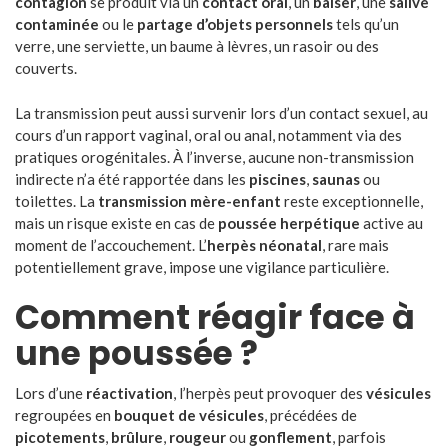
contagion
se produit via un
contact oral
, un
baiser
, une
salive
contaminée
ou le
partage d’objets personnels
tels qu’un
verre, une serviette, un baume à lèvres, un rasoir ou des
couverts.
La transmission peut aussi survenir lors d’un contact sexuel, au
cours d’un rapport vaginal, oral ou anal, notamment via des
pratiques orogénitales. À l’inverse, aucune non-transmission
indirecte n’a été rapportée dans les
piscines
,
saunas
ou
toilettes. La
transmission mère-enfant
reste exceptionnelle,
mais un risque existe en cas de
poussée herpétique
active au
moment de l’accouchement. L’
herpès néonatal
, rare mais
potentiellement grave, impose une vigilance particulière.
Comment réagir face à
une poussée ?
Lors d’une
réactivation
, l’herpès peut provoquer des
vésicules
regroupées en
bouquet de vésicules
, précédées de
picotements
,
brûlure
,
rougeur
ou
gonflement
, parfois