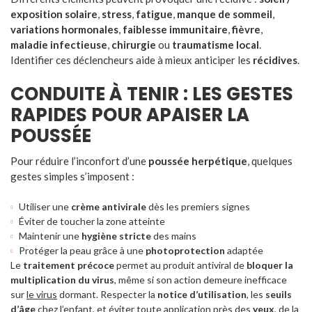
exposition solaire
,
stress
,
fatigue
,
manque de sommeil
,
variations hormonales
,
faiblesse immunitaire
,
fièvre
,
maladie infectieuse
,
chirurgie
ou
traumatisme local
.
Identifier ces déclencheurs aide à mieux anticiper les
récidives
.
CONDUITE À TENIR : LES GESTES
RAPIDES POUR APAISER LA
POUSSÉE
Pour réduire l’inconfort d’une
poussée herpétique
, quelques
gestes simples s’imposent :
Utiliser une
crème antivirale
dès les premiers signes
Éviter de toucher la zone atteinte
Maintenir une
hygiène stricte
des mains
Protéger la peau grâce à une
photoprotection
adaptée
Le
traitement précoce
permet au produit antiviral de
bloquer la
multiplication du virus
, même si son action demeure inefficace
sur
le virus
dormant. Respecter la
notice d’utilisation
, les
seuils
d’âge
chez l’enfant, et éviter toute application près des
yeux
, de la