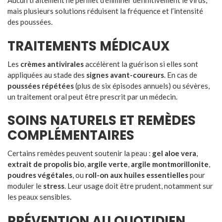
Aucun traitement ne permet d’éliminer définitivement le virus,
mais plusieurs solutions réduisent la fréquence et l’intensité
des poussées.
TRAITEMENTS MÉDICAUX
Les
crèmes antivirales
accélèrent la guérison si elles sont
appliquées au stade des
signes avant-coureurs
. En cas de
poussées répétées
(plus de six épisodes annuels) ou sévères,
un traitement oral peut être prescrit par un médecin.
SOINS NATURELS ET REMÈDES
COMPLÉMENTAIRES
Certains remèdes peuvent soutenir la peau :
gel aloe vera
,
extrait de propolis bio
,
argile verte
,
argile montmorillonite
,
poudres végétales
, ou
roll-on aux huiles essentielles
pour
moduler le
stress
. Leur usage doit être prudent, notamment sur
les peaux sensibles.
PRÉVENTION AU QUOTIDIEN