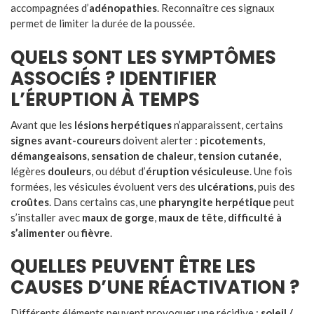
accompagnées d’
adénopathies
. Reconnaître ces signaux
permet de limiter la durée de la poussée.
QUELS SONT LES SYMPTÔMES
ASSOCIÉS ? IDENTIFIER
L’ÉRUPTION À TEMPS
Avant que les
lésions herpétiques
n’apparaissent, certains
signes avant-coureurs
doivent alerter :
picotements
,
démangeaisons
,
sensation de chaleur
,
tension cutanée
,
légères
douleurs
, ou début d’
éruption vésiculeuse
. Une fois
formées, les vésicules évoluent vers des
ulcérations
, puis des
croûtes
. Dans certains cas, une
pharyngite herpétique
peut
s’installer avec
maux de gorge
,
maux de tête
,
difficulté à
s’alimenter
ou
fièvre
.
QUELLES PEUVENT ÊTRE LES
CAUSES D’UNE RÉACTIVATION ?
Différents éléments peuvent provoquer une récidive :
soleil /