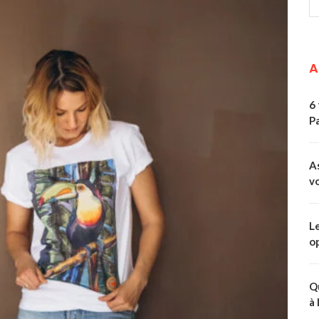
A
6 
Pa
A
v
L
o
Q
à 