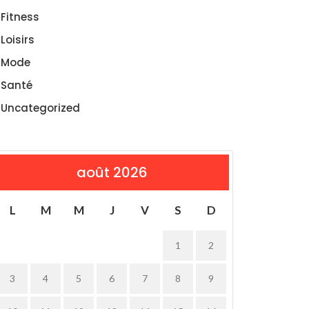
Fitness
Loisirs
Mode
Santé
Uncategorized
août 2026
L
M
M
J
V
S
D
1
2
3
4
5
6
7
8
9