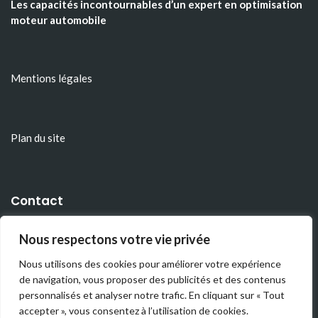
Les capacités incontournables d’un expert en optimisation
moteur automobile
Mentions légales
Plan du site
Contact
admin [@] lemug.fr
Nous respectons votre vie privée
222 Boulevard Gustave-Flaubert
Nous utilisons des cookies pour améliorer votre expérience
de navigation, vous proposer des publicités et des contenus
63000 Clermont-Ferrand
personnalisés et analyser notre trafic. En cliquant sur « Tout
accepter », vous consentez à l’utilisation de cookies.