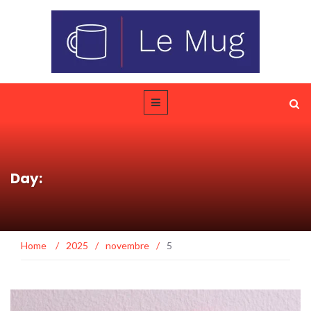
Day:
Home
/
2025
/
novembre
/
5