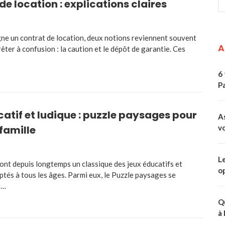
de location : explications claires
gne un contrat de location, deux notions reviennent souvent
A
êter à confusion : la caution et le dépôt de garantie. Ces
6 
Pa
atif et ludique : puzzle paysages pour
A
 famille
v
L
ont depuis longtemps un classique des jeux éducatifs et
o
ptés à tous les âges. Parmi eux, le Puzzle paysages se
r…
Q
à 