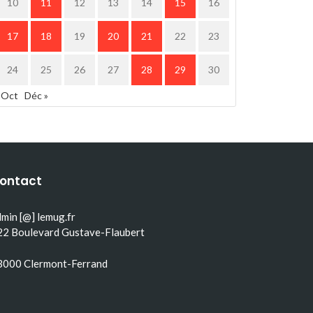
10
11
12
13
14
15
16
17
18
19
20
21
22
23
24
25
26
27
28
29
30
 Oct
Déc »
ontact
min [@] lemug.fr
22 Boulevard Gustave-Flaubert
3000 Clermont-Ferrand