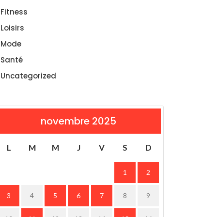
Fitness
Loisirs
Mode
Santé
Uncategorized
novembre 2025
L
M
M
J
V
S
D
1
2
3
4
5
6
7
8
9