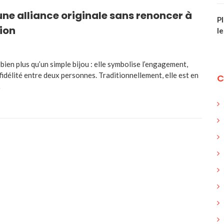
une alliance originale sans renoncer à
P
tion
l
t bien plus qu’un simple bijou : elle symbolise l’engagement,
 fidélité entre deux personnes. Traditionnellement, elle est en
C
…