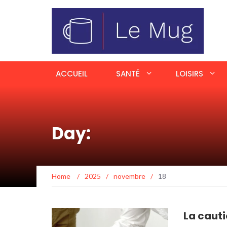
ACCUEIL
SANTÉ
LOISIRS
Day:
Home
/
2025
/
novembre
/
18
La cauti