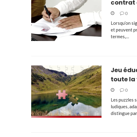
contrat 
0
Lorsqu’on si
et peuvent pr
termes,…
Jeu éduc
toute la
0
Les puzzles s
ludiques, ada
distingue pa